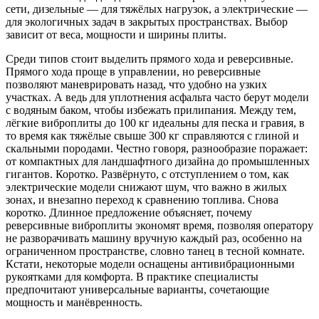
сети, дизельные — для тяжёлых нагрузок, а электрические —
для экологичных задач в закрытых пространствах. Выбор
зависит от веса, мощности и ширины плиты.
Среди типов стоит выделить прямого хода и реверсивные.
Прямого хода проще в управлении, но реверсивные
позволяют маневрировать назад, что удобно на узких
участках. А ведь для уплотнения асфальта часто берут модели
с водяным баком, чтобы избежать прилипания. Между тем,
лёгкие виброплиты до 100 кг идеальны для песка и гравия, в
то время как тяжёлые свыше 300 кг справляются с глиной и
скальными породами. Честно говоря, разнообразие поражает:
от компактных для ландшафтного дизайна до промышленных
гигантов. Коротко. Развёрнуто, с отступлением о том, как
электрические модели снижают шум, что важно в жилых
зонах, и внезапно переход к сравнению топлива. Снова
коротко. Длинное предложение объясняет, почему
реверсивные виброплиты экономят время, позволяя оператору
не разворачивать машину вручную каждый раз, особенно на
ограниченном пространстве, словно танец в тесной комнате.
Кстати, некоторые модели оснащены антивибрационными
рукоятками для комфорта. В практике специалисты
предпочитают универсальные варианты, сочетающие
мощность и манёвренность.