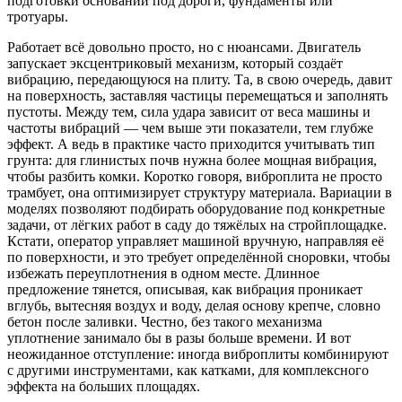
подготовки оснований под дороги, фундаменты или
тротуары.
Работает всё довольно просто, но с нюансами. Двигатель
запускает эксцентриковый механизм, который создаёт
вибрацию, передающуюся на плиту. Та, в свою очередь, давит
на поверхность, заставляя частицы перемещаться и заполнять
пустоты. Между тем, сила удара зависит от веса машины и
частоты вибраций — чем выше эти показатели, тем глубже
эффект. А ведь в практике часто приходится учитывать тип
грунта: для глинистых почв нужна более мощная вибрация,
чтобы разбить комки. Коротко говоря, виброплита не просто
трамбует, она оптимизирует структуру материала. Вариации в
моделях позволяют подбирать оборудование под конкретные
задачи, от лёгких работ в саду до тяжёлых на стройплощадке.
Кстати, оператор управляет машиной вручную, направляя её
по поверхности, и это требует определённой сноровки, чтобы
избежать переуплотнения в одном месте. Длинное
предложение тянется, описывая, как вибрация проникает
вглубь, вытесняя воздух и воду, делая основу крепче, словно
бетон после заливки. Честно, без такого механизма
уплотнение занимало бы в разы больше времени. И вот
неожиданное отступление: иногда виброплиты комбинируют
с другими инструментами, как катками, для комплексного
эффекта на больших площадях.