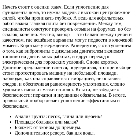
Начать стоит с оценки задач. Если уплотнение для
фундамента дома, то нужна модель с высокой центробежной
силой, чтобы проникать глубоко. А ведь для асфальтовых
работ важна гладкая плита без повреждений. Между тем,
специалисты советуют проверять отзывы на форумах, но без
ссылок, конечно. Честно, выбор — это баланс между ценой и
качеством, где дешёвые варианты могут подвести в ключевой
момент. Короткое утверждение. Развёрнутое, с отступлением
о том, как виброплиты с дизельным двигателем экономят
топливо на длительных работах, и вдруг переход к
электрическим для городских условий. Снова коротко.
Длинное предложение тянется, подчёркивая, что при выборе
стоит протестировать машину на небольшой площади,
наблюдая, как она справляется с вибрацией, не оставляя
следов, и обеспечивая равномерность уплотнения, словно
художник наносит мазки на холст. Кстати, не забудьте о
безопасности: перчатки и наушники обязательны. В итоге,
правильный подбор делает уплотнение эффективным и
безопасным.
Анализ грунта: песок, глина или щебень?
Площадь: большая или малая?
Бюджет: от эконом до премиум.
Дополнительно: реверс, бак для воды.