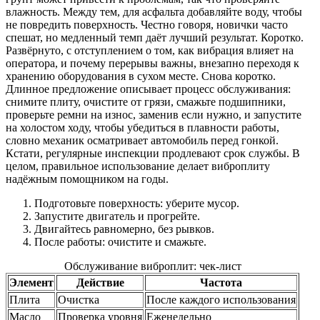
влажность. Между тем, для асфальта добавляйте воду, чтобы
не повредить поверхность. Честно говоря, новички часто
спешат, но медленный темп даёт лучший результат. Коротко.
Развёрнуто, с отступлением о том, как вибрация влияет на
оператора, и почему перерывы важны, внезапно переходя к
хранению оборудования в сухом месте. Снова коротко.
Длинное предложение описывает процесс обслуживания:
снимите плиту, очистите от грязи, смажьте подшипники,
проверьте ремни на износ, заменив если нужно, и запустите
на холостом ходу, чтобы убедиться в плавности работы,
словно механик осматривает автомобиль перед гонкой.
Кстати, регулярные инспекции продлевают срок службы. В
целом, правильное использование делает виброплиту
надёжным помощником на годы.
Подготовьте поверхность: уберите мусор.
Запустите двигатель и прогрейте.
Двигайтесь равномерно, без рывков.
После работы: очистите и смажьте.
Обслуживание виброплит: чек-лист
Элемент
Действие
Частота
Плита
Очистка
После каждого использования
Масло
Проверка уровня
Еженедельно