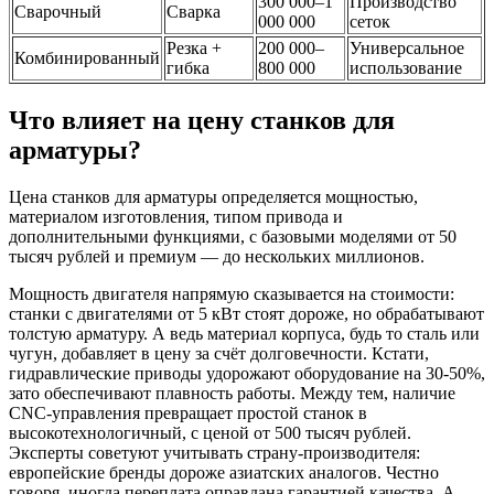
300 000–1
Производство
Сварочный
Сварка
000 000
сеток
Резка +
200 000–
Универсальное
Комбинированный
гибка
800 000
использование
Что влияет на цену станков для
арматуры?
Цена станков для арматуры определяется мощностью,
материалом изготовления, типом привода и
дополнительными функциями, с базовыми моделями от 50
тысяч рублей и премиум — до нескольких миллионов.
Мощность двигателя напрямую сказывается на стоимости:
станки с двигателями от 5 кВт стоят дороже, но обрабатывают
толстую арматуру. А ведь материал корпуса, будь то сталь или
чугун, добавляет в цену за счёт долговечности. Кстати,
гидравлические приводы удорожают оборудование на 30-50%,
зато обеспечивают плавность работы. Между тем, наличие
CNC-управления превращает простой станок в
высокотехнологичный, с ценой от 500 тысяч рублей.
Эксперты советуют учитывать страну-производителя:
европейские бренды дороже азиатских аналогов. Честно
говоря, иногда переплата оправдана гарантией качества. А