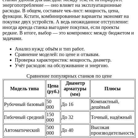
энергопотребление — оно влияет на эксплуатационные
расходы. В общем, составьте чек-лист: мощность, цена,
функции. Кстати, комбинированные варианты экономят на
покупке двух устройств. А ведь неожиданное отступление:
иногда аренда станка выгоднее покупки, если проекты
редкие. В итоге, выбор — это компромисс между бюджетом и
задачами.
Анализ нужд: объём и тип работ.
Сравнение моделей: по цене и отзывам.
Проверка характеристик: мощность, диаметр.
Учёт расходов: на обслуживание и энергию.
Сравнение популярных станков по цене
Диаметр
Цена
Модель типа
арматуры
Плюсы
(руб.)
(мм)
50
Компактный,
Рубочный базовый
До 16
000
дешёвый
150
Гибочный средний
До 32
Точный, надёжный
000
500
Высокая
Автоматический
До 40
000
производительность