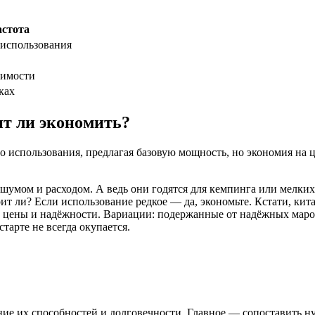
стота
 использования
димости
ках
ит ли экономить?
о использования, предлагая базовую мощность, но экономия на 
умом и расходом. А ведь они годятся для кемпинга или мелких 
ит ли? Если использование редкое — да, экономьте. Кстати, ки
нс цены и надёжности. Вариации: подержанные от надёжных маро
тарте не всегда окупается.
ние их способностей и долговечности. Главное — сопоставить н