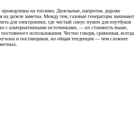
и прожорливы на топливо. Дизельные, напротив, дороже
ия на дизеле заметна. Между тем, газовые генераторы занимают
ита для электроники, где чистый синус нужен для ноутбуков
иво с альтернативными источниками, — их стоимость выше,
постоянного использования. Честно говоря, сравнивая, всегда
региона и поставщиков, но общая тенденция — чем сложнее
джетных.