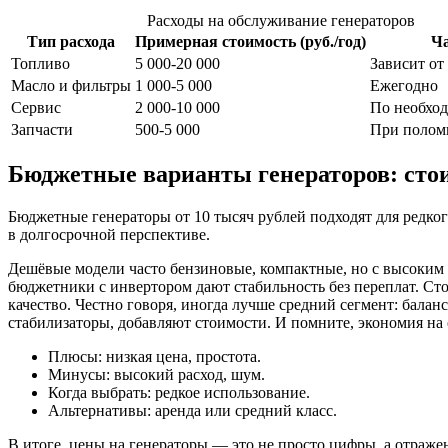
Расходы на обслуживание генераторов
Тип расхода
Примерная стоимость (руб./год)
Ча
Топливо
5 000-20 000
Зависит от
Масло и фильтры
1 000-5 000
Ежегодно
Сервис
2 000-10 000
По необхо
Запчасти
500-5 000
При полом
Бюджетные варианты генераторов: сто
Бюджетные генераторы от 10 тысяч рублей подходят для редког
в долгосрочной перспективе.
Дешёвые модели часто бензиновые, компактные, но с высоким ш
бюджетники с инвертором дают стабильность без переплат. Сто
качество. Честно говоря, иногда лучше средний сегмент: бала
стабилизаторы, добавляют стоимости. И помните, экономия на с
Плюсы: низкая цена, простота.
Минусы: высокий расход, шум.
Когда выбрать: редкое использование.
Альтернативы: аренда или средний класс.
В итоге, цены на генераторы — это не просто цифры, а отраже