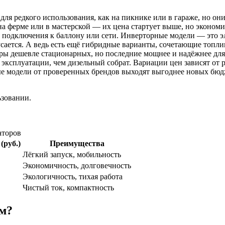
для редкого использования, как на пикнике или в гараже, но он
 на ферме или в мастерской — их цена стартует выше, но эконом
 подключения к баллону или сети. Инверторные модели — это эл
сается. А ведь есть ещё гибридные варианты, сочетающие топл
оры дешевле стационарных, но последние мощнее и надёжнее для 
эксплуатации, чем дизельный собрат. Вариации цен зависят от 
ые модели от проверенных брендов выходят выгоднее новых бю
ьзовании.
аторов
(руб.)
Преимущества
Лёгкий запуск, мобильность
Экономичность, долговечность
Экологичность, тихая работа
Чистый ток, компактность
ам?