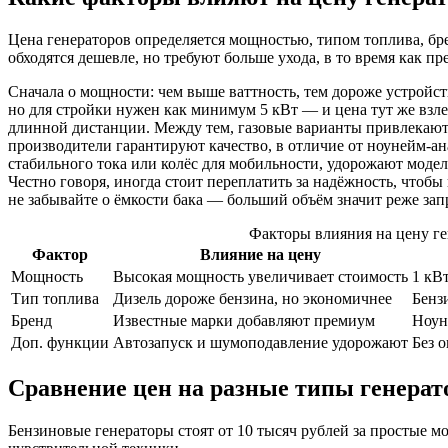
Цена генераторов определяется мощностью, типом топлива, б
обходятся дешевле, но требуют больше ухода, в то время как п
Сначала о мощности: чем выше ваттность, тем дороже устройст
но для стройки нужен как минимум 5 кВт — и цена тут же взле
длинной дистанции. Между тем, газовые варианты привлекают 
производители гарантируют качество, в отличие от ноунейм-а
стабильного тока или колёс для мобильности, удорожают модел
Честно говоря, иногда стоит переплатить за надёжность, чтобы
не забывайте о ёмкости бака — больший объём значит реже запра
Факторы влияния на цену ге
Фактор
Влияние на цену
Мощность
Высокая мощность увеличивает стоимость
1 кВ
Тип топлива
Дизель дороже бензина, но экономичнее
Бенз
Бренд
Известные марки добавляют премиум
Ноун
Доп. функции
Автозапуск и шумоподавление удорожают
Без о
Сравнение цен на разные типы генерат
Бензиновые генераторы стоят от 10 тысяч рублей за простые мо