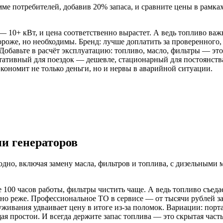
е потребителей, добавив 20% запаса, и сравните цены в рамках
 — 10+ кВт, и цена соответственно вырастет. А ведь топливо важ
роже, но необходимы. Бренд: лучше доплатить за проверенного,
Добавьте в расчёт эксплуатацию: топливо, масло, фильтры — это
тативный для поездок — дешевле, стационарный для постоянства
кономит не только деньги, но и нервы в аварийной ситуации.
и генераторов
одно, включая замену масла, фильтров и топлива, с дизельными
100 часов работы, фильтры чистить чаще. А ведь топливо съеда
но реже. Профессиональное ТО в сервисе — от тысячи рублей за
служивания удваивает цену в итоге из-за поломок. Вариации: по
я простои. И всегда держите запас топлива — это скрытая част