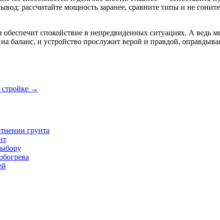
вод: рассчитайте мощность заранее, сравните типы и не гоните
 обеспечит спокойствие в непредвиденных ситуациях. А ведь м
на баланс, и устройство прослужит верой и правдой, оправдыва
а стройке
→
тнении грунта
нт
выбору
обогрева
ей