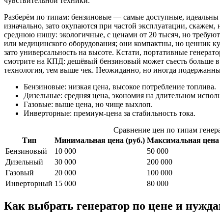
чувствительной техники.
Разберём по типам: бензиновые — самые доступные, идеальны 
изначально, зато окупаются при частой эксплуатации, скажем,
среднюю нишу: экологичные, с ценами от 20 тысяч, но требуют
или медицинского оборудования; они компактны, но ценник ку
зато универсальность на высоте. Кстати, портативные генерат
смотрите на КПД: дешёвый бензиновый может съесть больше в 
технология, тем выше чек. Неожиданно, но иногда подержанн
Бензиновые: низкая цена, высокое потребление топлива.
Дизельные: средняя цена, экономия на длительном испол
Газовые: выше цена, но чище выхлоп.
Инверторные: премиум-цена за стабильность тока.
Сравнение цен по типам генер
Тип
Минимальная цена (руб.)
Максимальная цена 
Бензиновый
10 000
50 000
Дизельный
30 000
200 000
Газовый
20 000
100 000
Инверторный
15 000
80 000
Как выбрать генератор по цене и нужд