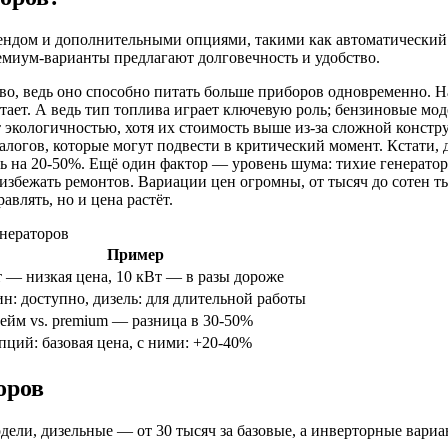
рендом и дополнительными опциями, такими как автоматический
ремиум-варианты предлагают долговечность и удобство.
во, ведь оно способно питать больше приборов одновременно. Н
тает. А ведь тип топлива играет ключевую роль; бензиновые мо
экологичностью, хотя их стоимость выше из-за сложной констру
налогов, которые могут подвести в критический момент. Кстати
ь на 20-50%. Ещё один фактор — уровень шума: тихие генераторы
 избежать ремонтов. Вариации цен огромны, от тысяч до сотен т
влять, но и цена растёт.
нераторов
Пример
т — низкая цена, 10 кВт — в разы дороже
ин: доступно, дизель: для длительной работы
ейм vs. premium — разница в 30-50%
пций: базовая цена, с ними: +20-40%
оров
дели, дизельные — от 30 тысяч за базовые, а инверторные вариа